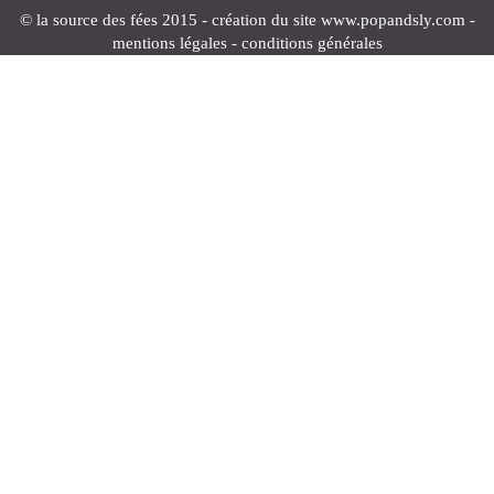
© la source des fées 2015 - création du site
www.popandsly.com
-
mentions légales
-
conditions générales